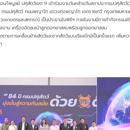
จนไพบูลย์ ปศุสัตว์เขต 9 เข้าร่วมงานวันคล้ายวันสถาปนากรมปศุสัตว
ทัล ณ กรมปศุสัตว์ ถนนพญาไท แขวงทุ่งพญาไท เขตราชเทวี กรุงเทพมหา
ะทรวงเกษตรและสหกรณ์ เป็นประธานในพิธีฯ ภายในงานมีการทำกิจกรรมเ
ร ผลงาน เครื่องอัดลมเป่าลูกดอกยาสลบพร้อมลูกดอกยาสลบ
ดตามการเคลื่อนย้ายสัตว์และซากสัตว์แบบเรียลไทม์เป็นครั้งแรก เพิ
ก