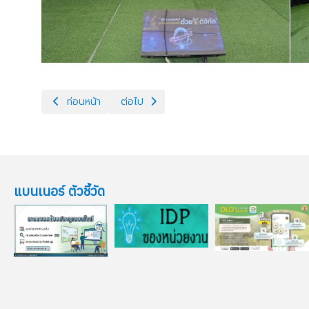
เนื้อหาก่อนหน้า: ปศุสัตว์เขต 9 ประชุมคณะทำงานด้านข้อมูลและ
เนื้อหาถัดไป: ปศุสัตว์เขต 9 เข้าร่วมงาน “วั
ก่อนหน้า
ต่อไป
แบนเนอร์ ตัวชี้วัด