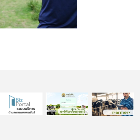
ม ภายใต้โครงการความร่วมมือ ระหว่างเยอรมัน-ไทย“ จังหวัดสตูล