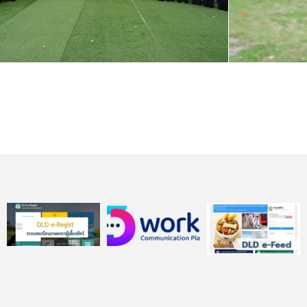
สารสนเทศเพื่อการส่งเสริมและพัฒนา ด้านปศุสัตว์
นถ่ายทอดเทคโนโลยี (Field Day) การผลิตและแปรรูปขมิ้นชันเพื่อการเภสัชกรร