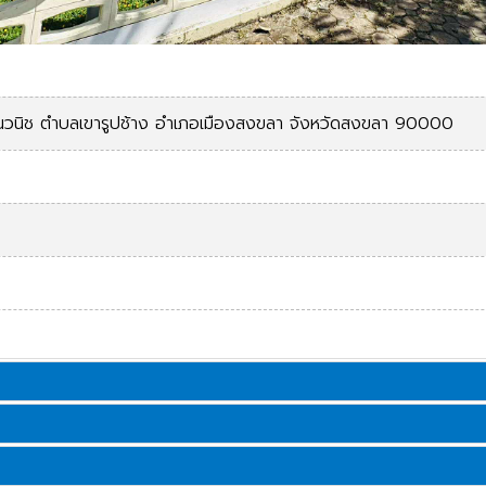
วนิช ตำบลเขารูปช้าง อำเภอเมืองสงขลา จังหวัดสงขลา 90000