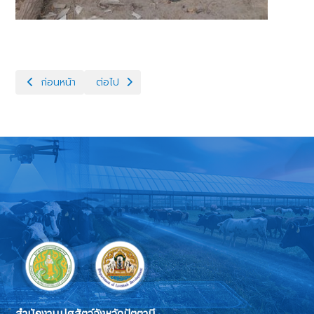
เนื้อหาก่อนหน้า: ปศุสัตว์อำเภอยะรัง ตรวจเยี่ยมและติดตามโครงการพ
เนื้อหาถัดไป: ร่วมจัดกิจกรรมจิตอาสาบำเพ็ญสาธา
ก่อนหน้า
ต่อไป
สำนักงานปศุสัตว์จังหวัดปัตตานี