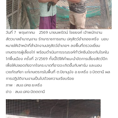
วันที่ 7 พฤษภาคม 2569 นายนพรัตน์ ไชยยงค์ เจ้าพนักงาน
สัตวบาลชำนาญงาน รักษาราชการเเทน ปศุสัตว์อำเภอยะหริ่ง มอบ
หมายให้เจ้าหน้าที่สำนักงานปศุสัตว์อำเภอฯ ลงพื้นที่ตรวจเยี่ยม
เกษตรกรผู้เลี้ยงไก่ พร้อมดำเนินการรณรงค์ทำวัคซีนป้องกันโรคใน
ไก่พื้นเมือง ครั้งที่ 2/2569 ทั้งนี้ได้ให้คำแนะนำจัดการเลี้ยงสัตว์ปีก
เพื่อให้ปลอดภัยจากโรคระบาดที่อาจจะเกิดขึ้นกับฟาร์ม เเละมอบ
เวชภัณฑ์ยา เเก่่เกษตรกรในพื้นที่ ต.ปิยามุมัง อ.ยะหริ่ง จ.ปัตตานี ผล
การปฏิบัติงานงานเป็นไปด้วยความเรียบร้อย
ภาพ : สนง.ปศอ.ยะหริ่ง
ข่าว : สนง.ปศจ.ปัตตตานี