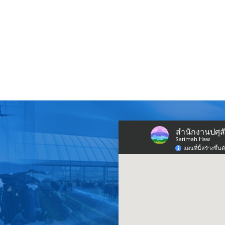
ิธีเปิดงานเฉลิมฉลองเนื่องในโอกาสครบรอบ 111 ปี เมืองนราธิวาส งานกาชาด 