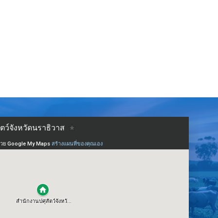
และงานประจำปีจังหวัดนราธิวาส ประจำปี 2569